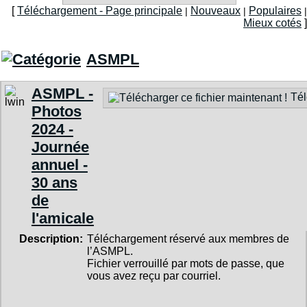
[
Téléchargement - Page principale
Nouveaux
Populaires
|
|
|
Mieux cotés
]
ASMPL
ASMPL -
Tél
Photos
2024 -
Journée
annuel -
30 ans
de
l'amicale
Description:
Téléchargement réservé aux membres de
l’ASMPL.
Fichier verrouillé par mots de passe, que
vous avez reçu par courriel.