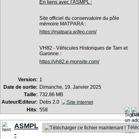
En liens avec l'ASMPL :
Site officiel du conservatoire du pôle
mémoire MATPARA :
https://matpara.wifeo.com/
VH82 - Véhicules Historiques de Tarn et
Garonne :
https://vh82.e-monsite.com/
Version:
1
Date de sortie:
Dimanche, 19. Janvier 2025
Taille:
732.86 MB
Auteur/Editeur:
Debs 2.0
Hits:
558
ASMPL
Téléc
-