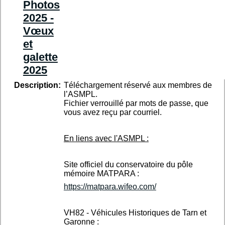
Photos
2025 -
Vœux
et
galette
2025
Description:
Téléchargement réservé aux membres de
l’ASMPL.
Fichier verrouillé par mots de passe, que
vous avez reçu par courriel.
En liens avec l'ASMPL :
Site officiel du conservatoire du pôle
mémoire MATPARA :
https://matpara.wifeo.com/
VH82 - Véhicules Historiques de Tarn et
Garonne :