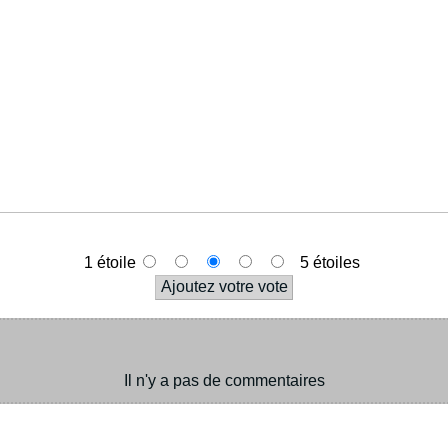
1 étoile
5 étoiles
Il n'y a pas de commentaires