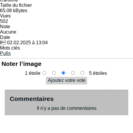
Taille du fichier
65.08 kBytes
Vues
502
Note
Aucune
Date
l 02.02.2025 à 13:04
Mots clés
Pulls
Noter l’image
1 étoile
5 étoiles
Commentaires
Il n'y a pas de commentaires